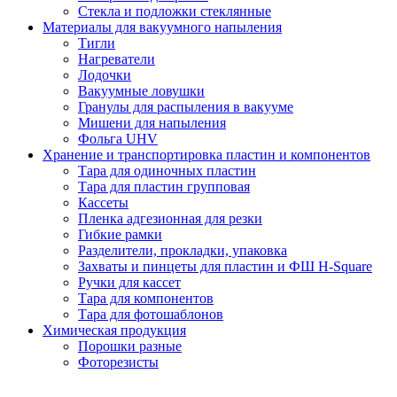
Стекла и подложки стеклянные
Материалы для вакуумного напыления
Тигли
Нагреватели
Лодочки
Вакуумные ловушки
Гранулы для распыления в вакууме
Мишени для напыления
Фольга UHV
Хранение и транспортировка пластин и компонентов
Тара для одиночных пластин
Тара для пластин групповая
Кассеты
Пленка адгезионная для резки
Гибкие рамки
Разделители, прокладки, упаковка
Захваты и пинцеты для пластин и ФШ H-Square
Ручки для кассет
Тара для компонентов
Тара для фотошаблонов
Химическая продукция
Порошки разные
Фоторезисты