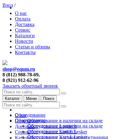
Вход
/
О нас
Оплата
Доставка
Сервис
Каталоги
Новости
Статьи и обзоры
Контакты
shop@equm.ru
8 (812) 988-78-69,
8 (921) 912-62-96
Заказать обратный звонок
Каталог
Меню
Поиск
Оборудование
О нас
Оборудование
Оборудование в наличии на складе
Оплата
Оборудование в наличии на складе
Оборудование Logitech
Доставка
Оборудование Logitech
Оборудование Kurt J. Lesker
Сервис
Оборудование Kurt J. Lesker
Оборудование для микроэлектроники
Каталоги