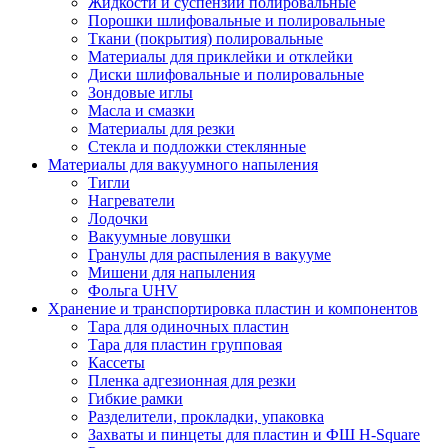
Жидкости и суспензии полировальные
Порошки шлифовальные и полировальные
Ткани (покрытия) полировальные
Материалы для приклейки и отклейки
Диски шлифовальные и полировальные
Зондовые иглы
Масла и смазки
Материалы для резки
Стекла и подложки стеклянные
Материалы для вакуумного напыления
Тигли
Нагреватели
Лодочки
Вакуумные ловушки
Гранулы для распыления в вакууме
Мишени для напыления
Фольга UHV
Хранение и транспортировка пластин и компонентов
Тара для одиночных пластин
Тара для пластин групповая
Кассеты
Пленка адгезионная для резки
Гибкие рамки
Разделители, прокладки, упаковка
Захваты и пинцеты для пластин и ФШ H-Square