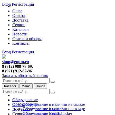
Вход
Регистрация
О нас
Оплата
Доставка
Сервис
Каталоги
Новости
Статьи и обзоры
Контакты
Вход
Регистрация
shop@equm.ru
8 (812) 988-78-69,
8 (921) 912-62-96
Заказать обратный звонок
Каталог
Меню
Поиск
Оборудование
О нас
Оборудование
Оборудование в наличии на складе
Оплата
Оборудование в наличии на складе
Оборудование Logitech
Доставка
Оборудование Logitech
Оборудование Kurt J. Lesker
Сервис