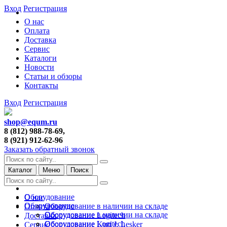
Вход
Регистрация
О нас
Оплата
Доставка
Сервис
Каталоги
Новости
Статьи и обзоры
Контакты
Вход
Регистрация
shop@equm.ru
8 (812) 988-78-69,
8 (921) 912-62-96
Заказать обратный звонок
Каталог
Меню
Поиск
Оборудование
О нас
Оборудование
Оборудование в наличии на складе
Оплата
Оборудование в наличии на складе
Оборудование Logitech
Доставка
Оборудование Logitech
Оборудование Kurt J. Lesker
Сервис