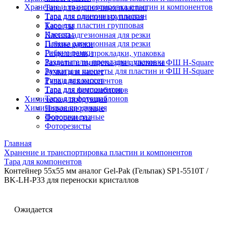
Хранение и транспортировка пластин и компонентов
Тара для одиночных пластин
Тара для одиночных пластин
Тара для пластин групповая
Тара для пластин групповая
Кассеты
Кассеты
Пленка адгезионная для резки
Пленка адгезионная для резки
Гибкие рамки
Гибкие рамки
Разделители, прокладки, упаковка
Разделители, прокладки, упаковка
Захваты и пинцеты для пластин и ФШ H-Square
Захваты и пинцеты для пластин и ФШ H-Square
Ручки для кассет
Ручки для кассет
Тара для компонентов
Тара для компонентов
Тара для фотошаблонов
Тара для фотошаблонов
Химическая продукция
Химическая продукция
Порошки разные
Порошки разные
Фоторезисты
Фоторезисты
Главная
Хранение и транспортировка пластин и компонентов
Тара для компонентов
Контейнер 55х55 мм аналог Gel-Pak (Гельпак) SP1-5510T /
BK-LH-P33 для переноски кристаллов
Ожидается