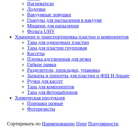
Нагреватели
Лодочки
Вакуумные ловушки
Гранулы для распыления в вакууме
Мишени для напыления
Фольга UHV
Хранение и транспортировка пластин и компонентов
Тара для одиночных пластин
Тара для пластин групповая
Кассеты
Пленка адгезионная для резки
Гибкие рамки
Разделители, прокладки, упаковка
Захваты и пинцеты для пластин и ФШ H-Square
Ручки для кассет
Тара для компонентов
Тара для фотошаблонов
Химическая продукция
Порошки разные
Фоторезисты
Сортировать по
Наименованию
Цене
Популярности