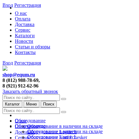
Вход
Регистрация
О нас
Оплата
Доставка
Сервис
Каталоги
Новости
Статьи и обзоры
Контакты
Вход
Регистрация
shop@equm.ru
8 (812) 988-78-69,
8 (921) 912-62-96
Заказать обратный звонок
Каталог
Меню
Поиск
Оборудование
О нас
Оборудование
Оборудование в наличии на складе
Оплата
Оборудование в наличии на складе
Оборудование Logitech
Доставка
Оборудование Logitech
Оборудование Kurt J. Lesker
Сервис