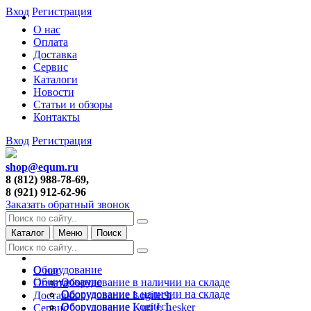
Вход
Регистрация
О нас
Оплата
Доставка
Сервис
Каталоги
Новости
Статьи и обзоры
Контакты
Вход
Регистрация
shop@equm.ru
8 (812) 988-78-69,
8 (921) 912-62-96
Заказать обратный звонок
Каталог
Меню
Поиск
Оборудование
О нас
Оборудование
Оборудование в наличии на складе
Оплата
Оборудование в наличии на складе
Оборудование Logitech
Доставка
Оборудование Logitech
Оборудование Kurt J. Lesker
Сервис