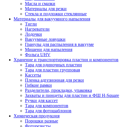
Масла и смазки
Материалы для резки
Стекла и подложки стеклянные
Материалы для вакуумного напыления
Тигли
Нагреватели
Лодочки
Вакуумные ловушки
Гранулы для распыления в вакууме
Мишени для напыления
Фольга UHV
Хранение и транспортировка пластин и компонентов
Тара для одиночных пластин
Тара для пластин групповая
Кассеты
Пленка адгезионная для резки
Гибкие рамки
Разделители, прокладки, упаковка
Захваты и пинцеты для пластин и ФШ H-Square
Ручки для кассет
Тара для компонентов
Тара для фотошаблонов
Химическая продукция
Порошки разные
Фоторезисты