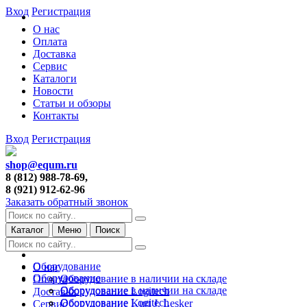
Вход
Регистрация
О нас
Оплата
Доставка
Сервис
Каталоги
Новости
Статьи и обзоры
Контакты
Вход
Регистрация
shop@equm.ru
8 (812) 988-78-69,
8 (921) 912-62-96
Заказать обратный звонок
Каталог
Меню
Поиск
Оборудование
О нас
Оборудование
Оборудование в наличии на складе
Оплата
Оборудование в наличии на складе
Оборудование Logitech
Доставка
Оборудование Logitech
Оборудование Kurt J. Lesker
Сервис