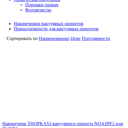
Порошки разные
Фоторезисты
Наконечники вакуумных пинцетов
Принадлежности для вакуумных пинцетов
Сортировать по
Наименованию
Цене
Популярности
Наконечник T693PKAS3 вакуумного пинцета NOASPF2 или