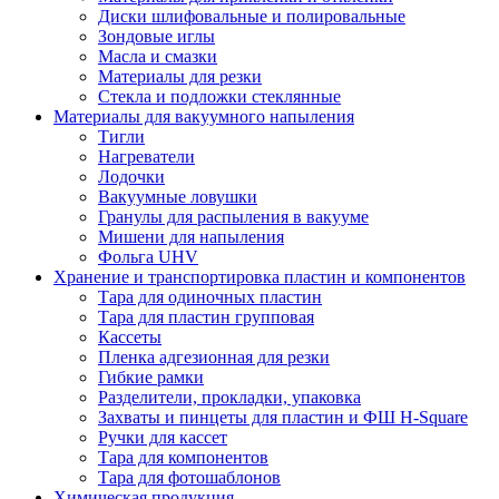
Диски шлифовальные и полировальные
Зондовые иглы
Масла и смазки
Материалы для резки
Стекла и подложки стеклянные
Материалы для вакуумного напыления
Тигли
Нагреватели
Лодочки
Вакуумные ловушки
Гранулы для распыления в вакууме
Мишени для напыления
Фольга UHV
Хранение и транспортировка пластин и компонентов
Тара для одиночных пластин
Тара для пластин групповая
Кассеты
Пленка адгезионная для резки
Гибкие рамки
Разделители, прокладки, упаковка
Захваты и пинцеты для пластин и ФШ H-Square
Ручки для кассет
Тара для компонентов
Тара для фотошаблонов
Химическая продукция