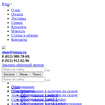
Вход
/
О нас
Оплата
Доставка
Сервис
Каталоги
Новости
Статьи и обзоры
Контакты
shop@equm.ru
8 (812) 988-78-69,
8 (921) 912-62-96
Заказать обратный звонок
Каталог
Меню
Поиск
Оборудование
О нас
Оборудование
Оборудование в наличии на складе
Оплата
Оборудование в наличии на складе
Оборудование Logitech
Доставка
Оборудование Logitech
Оборудование Kurt J. Lesker
Сервис
Оборудование Kurt J. Lesker
Оборудование для микроэлектроники
Каталоги