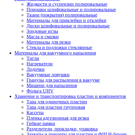
Жидкости и суспензии полировальные
Порошки шлифовальные и полировальные
Ткани (покрытия) полировальные
Материалы для приклейки и отклейки
Диски шлифовальные и полировальные
Зондовые иглы
Масла и смазки
Материалы для резки
Стекла и подложки стеклянные
Материалы для вакуумного напыления
Тигли
Нагреватели
Лодочки
Вакуумные ловушки
Гранулы для распыления в вакууме
Мишени для напыления
Фольга UHV
Хранение и транспортировка пластин и компонентов
Тара для одиночных пластин
Тара для пластин групповая
Кассеты
Пленка адгезионная для резки
Гибкие рамки
Разделители, прокладки, упаковка
Захваты и пинцеты для пластин и ФШ H-Square