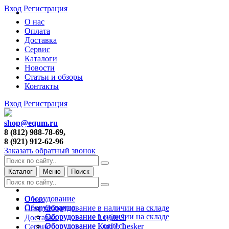
Вход
Регистрация
О нас
Оплата
Доставка
Сервис
Каталоги
Новости
Статьи и обзоры
Контакты
Вход
Регистрация
shop@equm.ru
8 (812) 988-78-69,
8 (921) 912-62-96
Заказать обратный звонок
Каталог
Меню
Поиск
Оборудование
О нас
Оборудование
Оборудование в наличии на складе
Оплата
Оборудование в наличии на складе
Оборудование Logitech
Доставка
Оборудование Logitech
Оборудование Kurt J. Lesker
Сервис