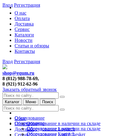
Вход
Регистрация
О нас
Оплата
Доставка
Сервис
Каталоги
Новости
Статьи и обзоры
Контакты
Вход
Регистрация
shop@equm.ru
8 (812) 988-78-69,
8 (921) 912-62-96
Заказать обратный звонок
Каталог
Меню
Поиск
Оборудование
О нас
Оборудование
Оборудование в наличии на складе
Оплата
Оборудование в наличии на складе
Оборудование Logitech
Доставка
Оборудование Logitech
Оборудование Kurt J. Lesker
Сервис