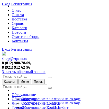
Вход
Регистрация
О нас
Оплата
Доставка
Сервис
Каталоги
Новости
Статьи и обзоры
Контакты
Вход
Регистрация
shop@equm.ru
8 (812) 988-78-69,
8 (921) 912-62-96
Заказать обратный звонок
Каталог
Меню
Поиск
Оборудование
О нас
Оборудование
Оборудование в наличии на складе
Оплата
Оборудование в наличии на складе
Оборудование Logitech
Доставка
Оборудование Logitech
Оборудование Kurt J. Lesker
Сервис