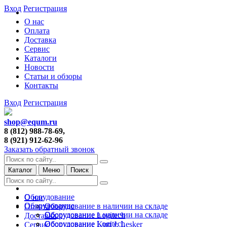
Вход
Регистрация
О нас
Оплата
Доставка
Сервис
Каталоги
Новости
Статьи и обзоры
Контакты
Вход
Регистрация
shop@equm.ru
8 (812) 988-78-69,
8 (921) 912-62-96
Заказать обратный звонок
Каталог
Меню
Поиск
Оборудование
О нас
Оборудование
Оборудование в наличии на складе
Оплата
Оборудование в наличии на складе
Оборудование Logitech
Доставка
Оборудование Logitech
Оборудование Kurt J. Lesker
Сервис