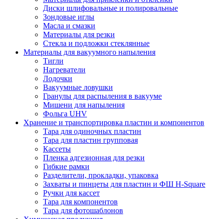
Диски шлифовальные и полировальные
Зондовые иглы
Масла и смазки
Материалы для резки
Стекла и подложки стеклянные
Материалы для вакуумного напыления
Тигли
Нагреватели
Лодочки
Вакуумные ловушки
Гранулы для распыления в вакууме
Мишени для напыления
Фольга UHV
Хранение и транспортировка пластин и компонентов
Тара для одиночных пластин
Тара для пластин групповая
Кассеты
Пленка адгезионная для резки
Гибкие рамки
Разделители, прокладки, упаковка
Захваты и пинцеты для пластин и ФШ H-Square
Ручки для кассет
Тара для компонентов
Тара для фотошаблонов