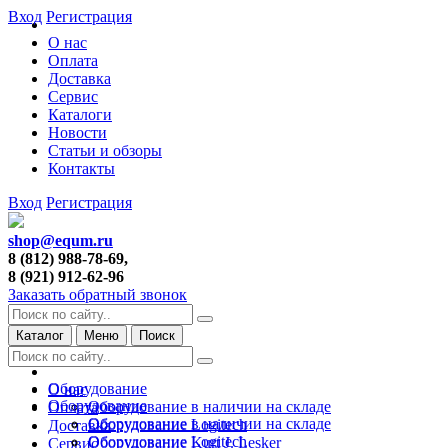
Вход
Регистрация
О нас
Оплата
Доставка
Сервис
Каталоги
Новости
Статьи и обзоры
Контакты
Вход
Регистрация
shop@equm.ru
8 (812) 988-78-69,
8 (921) 912-62-96
Заказать обратный звонок
Каталог
Меню
Поиск
Оборудование
О нас
Оборудование
Оборудование в наличии на складе
Оплата
Оборудование в наличии на складе
Оборудование Logitech
Доставка
Оборудование Logitech
Оборудование Kurt J. Lesker
Сервис