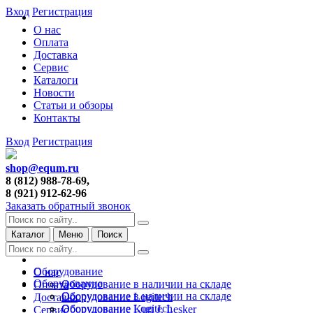
Вход
Регистрация
О нас
Оплата
Доставка
Сервис
Каталоги
Новости
Статьи и обзоры
Контакты
Вход
Регистрация
shop@equm.ru
8 (812) 988-78-69,
8 (921) 912-62-96
Заказать обратный звонок
Каталог
Меню
Поиск
Оборудование
О нас
Оборудование
Оборудование в наличии на складе
Оплата
Оборудование в наличии на складе
Оборудование Logitech
Доставка
Оборудование Logitech
Оборудование Kurt J. Lesker
Сервис