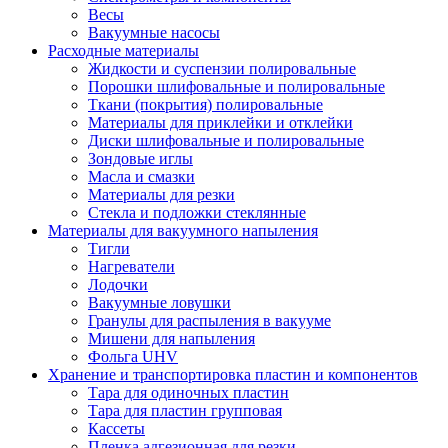
Весы
Вакуумные насосы
Расходные материалы
Жидкости и суспензии полировальные
Порошки шлифовальные и полировальные
Ткани (покрытия) полировальные
Материалы для приклейки и отклейки
Диски шлифовальные и полировальные
Зондовые иглы
Масла и смазки
Материалы для резки
Стекла и подложки стеклянные
Материалы для вакуумного напыления
Тигли
Нагреватели
Лодочки
Вакуумные ловушки
Гранулы для распыления в вакууме
Мишени для напыления
Фольга UHV
Хранение и транспортировка пластин и компонентов
Тара для одиночных пластин
Тара для пластин групповая
Кассеты
Пленка адгезионная для резки