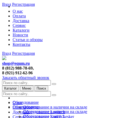
Вход
Регистрация
О нас
Оплата
Доставка
Сервис
Каталоги
Новости
Статьи и обзоры
Контакты
Вход
Регистрация
shop@equm.ru
8 (812) 988-78-69,
8 (921) 912-62-96
Заказать обратный звонок
Каталог
Меню
Поиск
Оборудование
О нас
Оборудование
Оборудование в наличии на складе
Оплата
Оборудование в наличии на складе
Оборудование Logitech
Доставка
Оборудование Logitech
Оборудование Kurt J. Lesker
Сервис