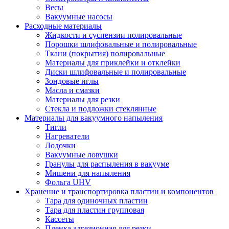
Весы
Вакуумные насосы
Расходные материалы
Жидкости и суспензии полировальные
Порошки шлифовальные и полировальные
Ткани (покрытия) полировальные
Материалы для приклейки и отклейки
Диски шлифовальные и полировальные
Зондовые иглы
Масла и смазки
Материалы для резки
Стекла и подложки стеклянные
Материалы для вакуумного напыления
Тигли
Нагреватели
Лодочки
Вакуумные ловушки
Гранулы для распыления в вакууме
Мишени для напыления
Фольга UHV
Хранение и транспортировка пластин и компонентов
Тара для одиночных пластин
Тара для пластин групповая
Кассеты
Пленка адгезионная для резки