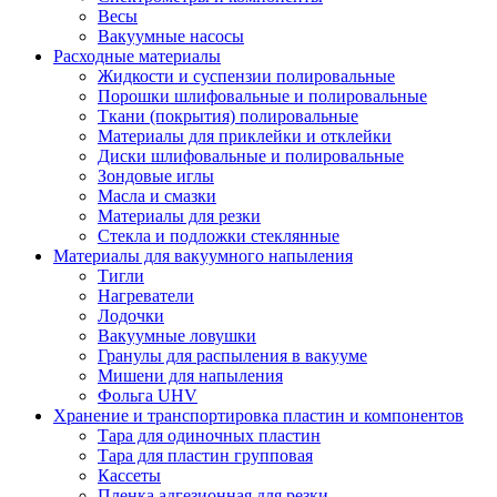
Весы
Вакуумные насосы
Расходные материалы
Жидкости и суспензии полировальные
Порошки шлифовальные и полировальные
Ткани (покрытия) полировальные
Материалы для приклейки и отклейки
Диски шлифовальные и полировальные
Зондовые иглы
Масла и смазки
Материалы для резки
Стекла и подложки стеклянные
Материалы для вакуумного напыления
Тигли
Нагреватели
Лодочки
Вакуумные ловушки
Гранулы для распыления в вакууме
Мишени для напыления
Фольга UHV
Хранение и транспортировка пластин и компонентов
Тара для одиночных пластин
Тара для пластин групповая
Кассеты
Пленка адгезионная для резки