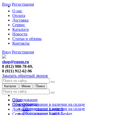
Вход
Регистрация
О нас
Оплата
Доставка
Сервис
Каталоги
Новости
Статьи и обзоры
Контакты
Вход
Регистрация
shop@equm.ru
8 (812) 988-78-69,
8 (921) 912-62-96
Заказать обратный звонок
Каталог
Меню
Поиск
Оборудование
О нас
Оборудование
Оборудование в наличии на складе
Оплата
Оборудование в наличии на складе
Оборудование Logitech
Доставка
Оборудование Logitech
Оборудование Kurt J. Lesker
Сервис