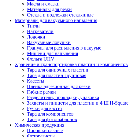
Масла и смазки
Материалы для резки
Стекла и подложки стеклянные
Материалы для вакуумного напыления
Тигли
Нагреватели
Лодочки
Вакуумные ловушки
Гранулы для распыления в вакууме
Мишени для напыления
Фольга UHV
Хранение и транспортировка пластин и компонентов
Тара для одиночных пластин
Тара для пластин групповая
Кассеты
Пленка адгезионная для резки
Гибкие рамки
Разделители, прокладки, упаковка
Захваты и пинцеты для пластин и ФШ H-Square
Ручки для кассет
Тара для компонентов
Тара для фотошаблонов
Химическая продукция
Порошки разные
Фоторезисты