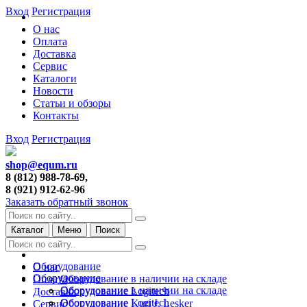
Вход
Регистрация
О нас
Оплата
Доставка
Сервис
Каталоги
Новости
Статьи и обзоры
Контакты
Вход
Регистрация
shop@equm.ru
8 (812) 988-78-69,
8 (921) 912-62-96
Заказать обратный звонок
Каталог
Меню
Поиск
Оборудование
О нас
Оборудование
Оборудование в наличии на складе
Оплата
Оборудование в наличии на складе
Оборудование Logitech
Доставка
Оборудование Logitech
Оборудование Kurt J. Lesker
Сервис