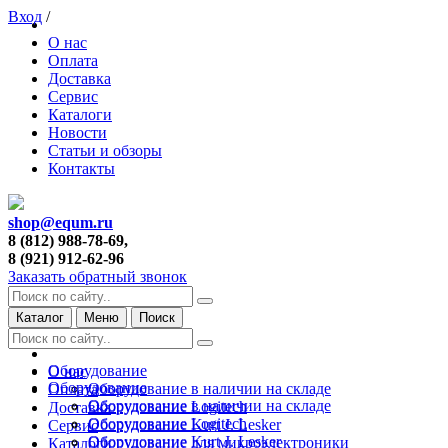
Вход
/
О нас
Оплата
Доставка
Сервис
Каталоги
Новости
Статьи и обзоры
Контакты
shop@equm.ru
8 (812) 988-78-69,
8 (921) 912-62-96
Заказать обратный звонок
Каталог
Меню
Поиск
Оборудование
О нас
Оборудование
Оборудование в наличии на складе
Оплата
Оборудование в наличии на складе
Оборудование Logitech
Доставка
Оборудование Logitech
Оборудование Kurt J. Lesker
Сервис
Оборудование Kurt J. Lesker
Оборудование для микроэлектроники
Каталоги