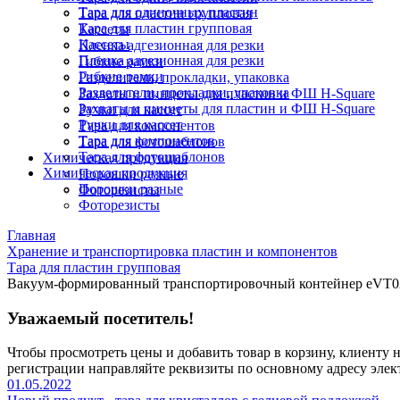
Тара для одиночных пластин
Тара для пластин групповая
Тара для пластин групповая
Кассеты
Кассеты
Пленка адгезионная для резки
Пленка адгезионная для резки
Гибкие рамки
Гибкие рамки
Разделители, прокладки, упаковка
Разделители, прокладки, упаковка
Захваты и пинцеты для пластин и ФШ H-Square
Захваты и пинцеты для пластин и ФШ H-Square
Ручки для кассет
Ручки для кассет
Тара для компонентов
Тара для компонентов
Тара для фотошаблонов
Тара для фотошаблонов
Химическая продукция
Химическая продукция
Порошки разные
Порошки разные
Фоторезисты
Фоторезисты
Главная
Хранение и транспортировка пластин и компонентов
Тара для пластин групповая
Вакуум-формированный транспортировочный контейнер eVT0
Уважаемый посетитель!
Чтобы просмотреть цены и добавить товар в корзину, клиенту
регистрации направляйте реквизиты по основному адресу элек
01.05.2022