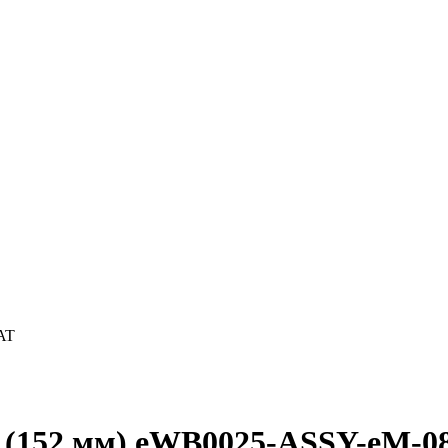
AT
" (152 мм) eWB0025-ASSY-eM-