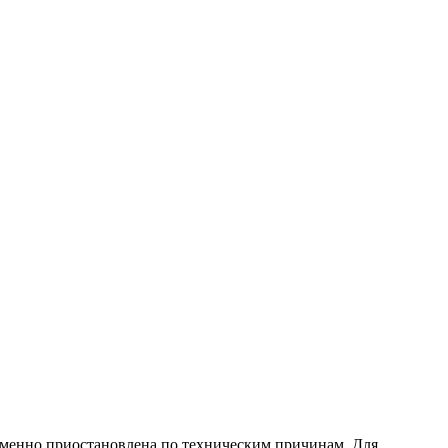
еменно приостановлена по техническим причинам. Для