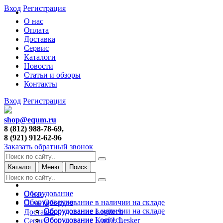
Вход
Регистрация
О нас
Оплата
Доставка
Сервис
Каталоги
Новости
Статьи и обзоры
Контакты
Вход
Регистрация
shop@equm.ru
8 (812) 988-78-69,
8 (921) 912-62-96
Заказать обратный звонок
Каталог
Меню
Поиск
Оборудование
О нас
Оборудование
Оборудование в наличии на складе
Оплата
Оборудование в наличии на складе
Оборудование Logitech
Доставка
Оборудование Logitech
Оборудование Kurt J. Lesker
Сервис