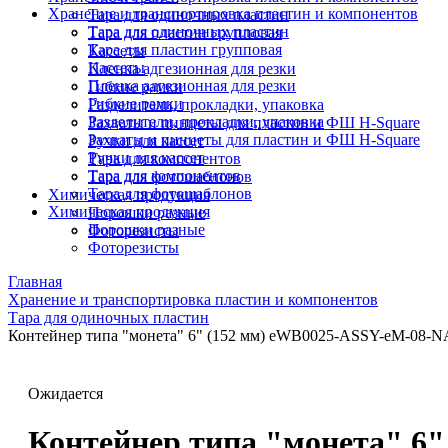
Хранение и транспортировка пластин и компонентов
Тара для одиночных пластин
Тара для одиночных пластин
Тара для пластин групповая
Тара для пластин групповая
Кассеты
Кассеты
Пленка адгезионная для резки
Пленка адгезионная для резки
Гибкие рамки
Гибкие рамки
Разделители, прокладки, упаковка
Разделители, прокладки, упаковка
Захваты и пинцеты для пластин и ФШ H-Square
Захваты и пинцеты для пластин и ФШ H-Square
Ручки для кассет
Ручки для кассет
Тара для компонентов
Тара для компонентов
Тара для фотошаблонов
Тара для фотошаблонов
Химическая продукция
Химическая продукция
Порошки разные
Порошки разные
Фоторезисты
Фоторезисты
Главная
Хранение и транспортировка пластин и компонентов
Тара для одиночных пластин
Контейнер типа "монета" 6" (152 мм) eWB0025-ASSY-eM-08-N
Ожидается
Контейнер типа "монета" 6