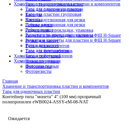
Хранение и транспортировка пластин и компонентов
Тара для одиночных пластин
Тара для одиночных пластин
Тара для пластин групповая
Тара для пластин групповая
Кассеты
Кассеты
Пленка адгезионная для резки
Пленка адгезионная для резки
Гибкие рамки
Гибкие рамки
Разделители, прокладки, упаковка
Разделители, прокладки, упаковка
Захваты и пинцеты для пластин и ФШ H-Square
Захваты и пинцеты для пластин и ФШ H-Square
Ручки для кассет
Ручки для кассет
Тара для компонентов
Тара для компонентов
Тара для фотошаблонов
Тара для фотошаблонов
Химическая продукция
Химическая продукция
Порошки разные
Порошки разные
Фоторезисты
Фоторезисты
Главная
Хранение и транспортировка пластин и компонентов
Тара для одиночных пластин
Контейнер типа "монета" 4" (100 мм) прозрачный
полипропилен eWB0024-ASSY-eM-08-NAT
Ожидается