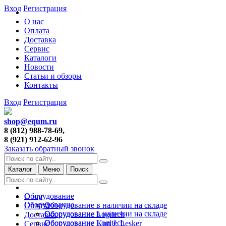
Вход
Регистрация
О нас
Оплата
Доставка
Сервис
Каталоги
Новости
Статьи и обзоры
Контакты
Вход
Регистрация
shop@equm.ru
8 (812) 988-78-69,
8 (921) 912-62-96
Заказать обратный звонок
Каталог
Меню
Поиск
Оборудование
О нас
Оборудование
Оборудование в наличии на складе
Оплата
Оборудование в наличии на складе
Оборудование Logitech
Доставка
Оборудование Logitech
Оборудование Kurt J. Lesker
Сервис