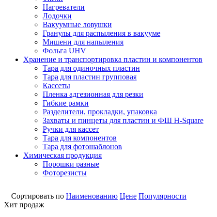
Нагреватели
Лодочки
Вакуумные ловушки
Гранулы для распыления в вакууме
Мишени для напыления
Фольга UHV
Хранение и транспортировка пластин и компонентов
Тара для одиночных пластин
Тара для пластин групповая
Кассеты
Пленка адгезионная для резки
Гибкие рамки
Разделители, прокладки, упаковка
Захваты и пинцеты для пластин и ФШ H-Square
Ручки для кассет
Тара для компонентов
Тара для фотошаблонов
Химическая продукция
Порошки разные
Фоторезисты
Сортировать по
Наименованию
Цене
Популярности
Хит продаж