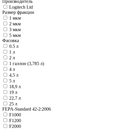
Производитель
Logitech Ltd
Размер фракции
1 мкм
2 мкм
3 мкм
5 мкм
Фасовка
0.5 л
1 л
2 л
1 галлон (3,785 л)
4 л
4,5 л
5 л
18,9 л
19 л
22,7 л
25 л
FEPA-Standard 42-2:2006
F1000
F1200
F2000