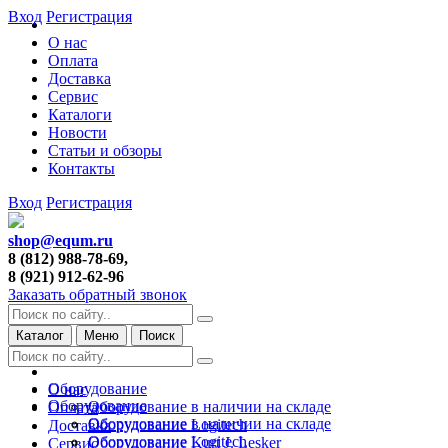
Вход
Регистрация
О нас
Оплата
Доставка
Сервис
Каталоги
Новости
Статьи и обзоры
Контакты
Вход
Регистрация
shop@equm.ru
8 (812) 988-78-69,
8 (921) 912-62-96
Заказать обратный звонок
Каталог
Меню
Поиск
Оборудование
О нас
Оборудование
Оборудование в наличии на складе
Оплата
Оборудование в наличии на складе
Оборудование Logitech
Доставка
Оборудование Logitech
Оборудование Kurt J. Lesker
Сервис