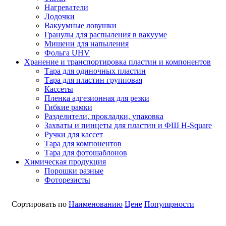
Нагреватели
Лодочки
Вакуумные ловушки
Гранулы для распыления в вакууме
Мишени для напыления
Фольга UHV
Хранение и транспортировка пластин и компонентов
Тара для одиночных пластин
Тара для пластин групповая
Кассеты
Пленка адгезионная для резки
Гибкие рамки
Разделители, прокладки, упаковка
Захваты и пинцеты для пластин и ФШ H-Square
Ручки для кассет
Тара для компонентов
Тара для фотошаблонов
Химическая продукция
Порошки разные
Фоторезисты
Сортировать по
Наименованию
Цене
Популярности