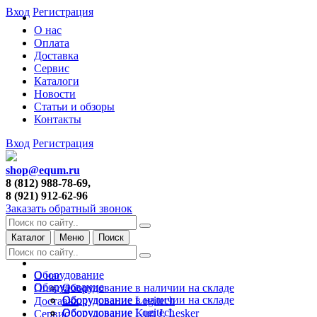
Вход
Регистрация
О нас
Оплата
Доставка
Сервис
Каталоги
Новости
Статьи и обзоры
Контакты
Вход
Регистрация
shop@equm.ru
8 (812) 988-78-69,
8 (921) 912-62-96
Заказать обратный звонок
Каталог
Меню
Поиск
Оборудование
О нас
Оборудование
Оборудование в наличии на складе
Оплата
Оборудование в наличии на складе
Оборудование Logitech
Доставка
Оборудование Logitech
Оборудование Kurt J. Lesker
Сервис