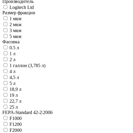
Производитель
Logitech Ltd
Размер фракции
1 мкм
2 мкм
3 мкм
5 мкм
Фасовка
0.5 л
1 л
2 л
1 галлон (3,785 л)
4 л
4,5 л
5 л
18,9 л
19 л
22,7 л
25 л
FEPA-Standard 42-2:2006
F1000
F1200
F2000