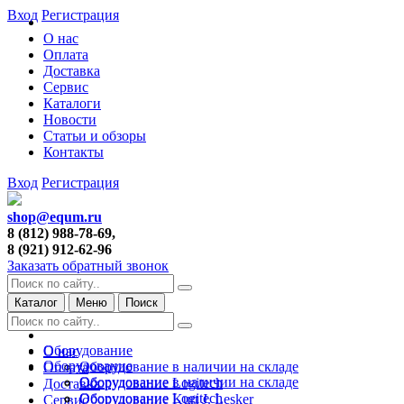
Вход
Регистрация
О нас
Оплата
Доставка
Сервис
Каталоги
Новости
Статьи и обзоры
Контакты
Вход
Регистрация
shop@equm.ru
8 (812) 988-78-69,
8 (921) 912-62-96
Заказать обратный звонок
Каталог
Меню
Поиск
Оборудование
О нас
Оборудование
Оборудование в наличии на складе
Оплата
Оборудование в наличии на складе
Оборудование Logitech
Доставка
Оборудование Logitech
Оборудование Kurt J. Lesker
Сервис