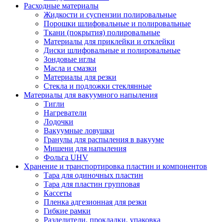
Расходные материалы
Жидкости и суспензии полировальные
Порошки шлифовальные и полировальные
Ткани (покрытия) полировальные
Материалы для приклейки и отклейки
Диски шлифовальные и полировальные
Зондовые иглы
Масла и смазки
Материалы для резки
Стекла и подложки стеклянные
Материалы для вакуумного напыления
Тигли
Нагреватели
Лодочки
Вакуумные ловушки
Гранулы для распыления в вакууме
Мишени для напыления
Фольга UHV
Хранение и транспортировка пластин и компонентов
Тара для одиночных пластин
Тара для пластин групповая
Кассеты
Пленка адгезионная для резки
Гибкие рамки
Разделители, прокладки, упаковка