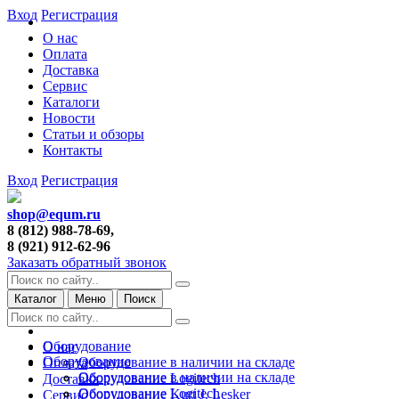
Вход
Регистрация
О нас
Оплата
Доставка
Сервис
Каталоги
Новости
Статьи и обзоры
Контакты
Вход
Регистрация
shop@equm.ru
8 (812) 988-78-69,
8 (921) 912-62-96
Заказать обратный звонок
Каталог
Меню
Поиск
Оборудование
О нас
Оборудование
Оборудование в наличии на складе
Оплата
Оборудование в наличии на складе
Оборудование Logitech
Доставка
Оборудование Logitech
Оборудование Kurt J. Lesker
Сервис