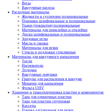
Весы
Вакуумные насосы
Расходные материалы
Жидкости и суспензии полировальные
Порошки шлифовальные и полировальные
Ткани (покрытия) полировальные
Материалы для приклейки и отклейки
Диски шлифовальные и полировальные
Зондовые иглы
Масла и смазки
Материалы для резки
Стекла и подложки стеклянные
Материалы для вакуумного напыления
Тигли
Нагреватели
Лодочки
Вакуумные ловушки
Гранулы для распыления в вакууме
Мишени для напыления
Фольга UHV
Хранение и транспортировка пластин и компонентов
Тара для одиночных пластин
Тара для пластин групповая
Кассеты
Пленка адгезионная для резки