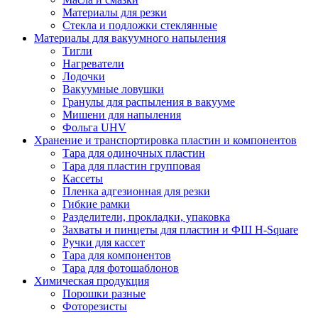
Материалы для резки
Стекла и подложки стеклянные
Материалы для вакуумного напыления
Тигли
Нагреватели
Лодочки
Вакуумные ловушки
Гранулы для распыления в вакууме
Мишени для напыления
Фольга UHV
Хранение и транспортировка пластин и компонентов
Тара для одиночных пластин
Тара для пластин групповая
Кассеты
Пленка адгезионная для резки
Гибкие рамки
Разделители, прокладки, упаковка
Захваты и пинцеты для пластин и ФШ H-Square
Ручки для кассет
Тара для компонентов
Тара для фотошаблонов
Химическая продукция
Порошки разные
Фоторезисты