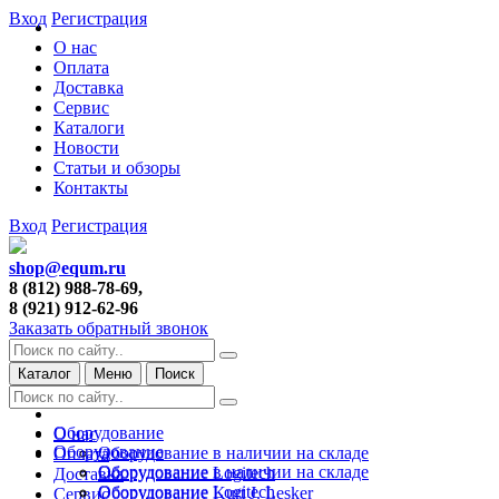
Вход
Регистрация
О нас
Оплата
Доставка
Сервис
Каталоги
Новости
Статьи и обзоры
Контакты
Вход
Регистрация
shop@equm.ru
8 (812) 988-78-69,
8 (921) 912-62-96
Заказать обратный звонок
Каталог
Меню
Поиск
Оборудование
О нас
Оборудование
Оборудование в наличии на складе
Оплата
Оборудование в наличии на складе
Оборудование Logitech
Доставка
Оборудование Logitech
Оборудование Kurt J. Lesker
Сервис