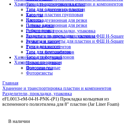
Хранение и транспортировка пластин и компонентов
Тара для одиночных пластин
Тара для одиночных пластин
Тара для пластин групповая
Тара для пластин групповая
Кассеты
Кассеты
Пленка адгезионная для резки
Пленка адгезионная для резки
Гибкие рамки
Гибкие рамки
Разделители, прокладки, упаковка
Разделители, прокладки, упаковка
Захваты и пинцеты для пластин и ФШ H-Square
Захваты и пинцеты для пластин и ФШ H-Square
Ручки для кассет
Ручки для кассет
Тара для компонентов
Тара для компонентов
Тара для фотошаблонов
Тара для фотошаблонов
Химическая продукция
Химическая продукция
Порошки разные
Порошки разные
Фоторезисты
Фоторезисты
Главная
Хранение и транспортировка пластин и компонентов
Разделители, прокладки, упаковка
eFL0013-eM-04-H-PNK-(P1) Прокладка кольцевая из
вспененного полиэтилена для 8" пластин (Jar Liner Foam)
В наличии