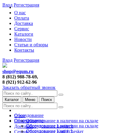
Вход
Регистрация
О нас
Оплата
Доставка
Сервис
Каталоги
Новости
Статьи и обзоры
Контакты
Вход
Регистрация
shop@equm.ru
8 (812) 988-78-69,
8 (921) 912-62-96
Заказать обратный звонок
Каталог
Меню
Поиск
Оборудование
О нас
Оборудование
Оборудование в наличии на складе
Оплата
Оборудование в наличии на складе
Оборудование Logitech
Доставка
Оборудование Logitech
Оборудование Kurt J. Lesker
Сервис