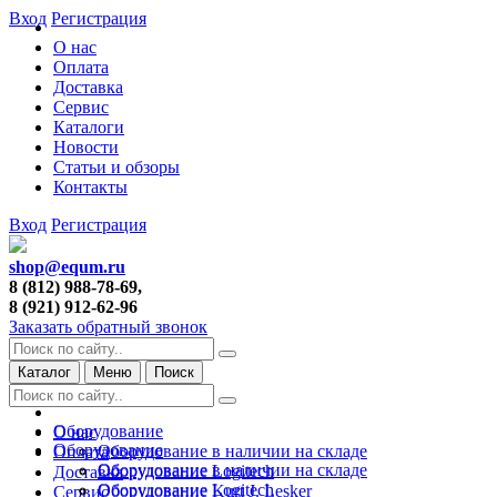
Вход
Регистрация
О нас
Оплата
Доставка
Сервис
Каталоги
Новости
Статьи и обзоры
Контакты
Вход
Регистрация
shop@equm.ru
8 (812) 988-78-69,
8 (921) 912-62-96
Заказать обратный звонок
Каталог
Меню
Поиск
Оборудование
О нас
Оборудование
Оборудование в наличии на складе
Оплата
Оборудование в наличии на складе
Оборудование Logitech
Доставка
Оборудование Logitech
Оборудование Kurt J. Lesker
Сервис