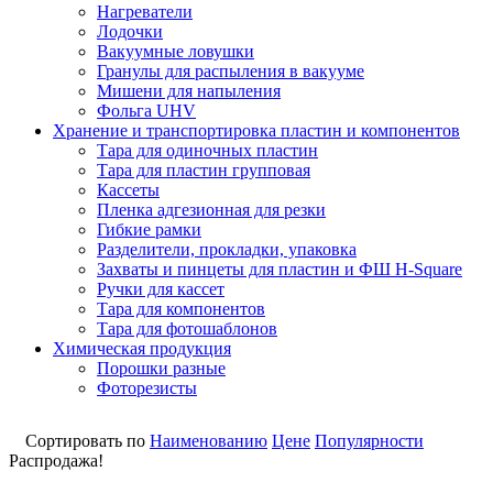
Нагреватели
Лодочки
Вакуумные ловушки
Гранулы для распыления в вакууме
Мишени для напыления
Фольга UHV
Хранение и транспортировка пластин и компонентов
Тара для одиночных пластин
Тара для пластин групповая
Кассеты
Пленка адгезионная для резки
Гибкие рамки
Разделители, прокладки, упаковка
Захваты и пинцеты для пластин и ФШ H-Square
Ручки для кассет
Тара для компонентов
Тара для фотошаблонов
Химическая продукция
Порошки разные
Фоторезисты
Сортировать по
Наименованию
Цене
Популярности
Распродажа!