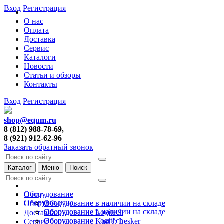
Вход
Регистрация
О нас
Оплата
Доставка
Сервис
Каталоги
Новости
Статьи и обзоры
Контакты
Вход
Регистрация
shop@equm.ru
8 (812) 988-78-69,
8 (921) 912-62-96
Заказать обратный звонок
Каталог
Меню
Поиск
Оборудование
О нас
Оборудование
Оборудование в наличии на складе
Оплата
Оборудование в наличии на складе
Оборудование Logitech
Доставка
Оборудование Logitech
Оборудование Kurt J. Lesker
Сервис