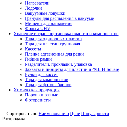
Нагреватели
Лодочки
Вакуумные ловушки
Гранулы для распыления в вакууме
Мишени для напыления
Фольга UHV
Хранение и транспортировка пластин и компонентов
Тара для одиночных пластин
Тара для пластин групповая
Кассеты
Пленка адгезионная для резки
Гибкие рамки
Разделители, прокладки, упаковка
Захваты и пинцеты для пластин и ФШ H-Square
Ручки для кассет
Тара для компонентов
Тара для фотошаблонов
Химическая продукция
Порошки разные
Фоторезисты
Сортировать по
Наименованию
Цене
Популярности
Распродажа!