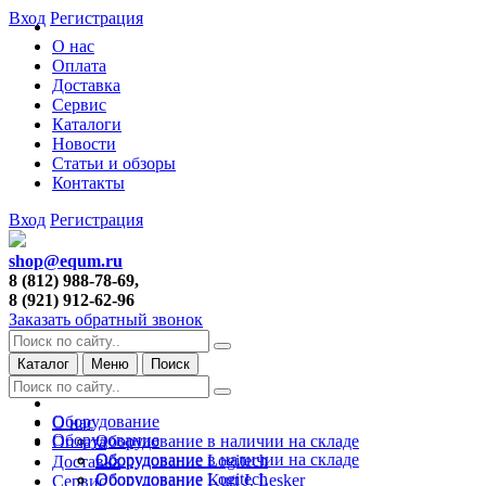
Вход
Регистрация
О нас
Оплата
Доставка
Сервис
Каталоги
Новости
Статьи и обзоры
Контакты
Вход
Регистрация
shop@equm.ru
8 (812) 988-78-69,
8 (921) 912-62-96
Заказать обратный звонок
Каталог
Меню
Поиск
Оборудование
О нас
Оборудование
Оборудование в наличии на складе
Оплата
Оборудование в наличии на складе
Оборудование Logitech
Доставка
Оборудование Logitech
Оборудование Kurt J. Lesker
Сервис