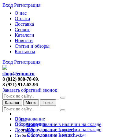
Вход
Регистрация
О нас
Оплата
Доставка
Сервис
Каталоги
Новости
Статьи и обзоры
Контакты
Вход
Регистрация
shop@equm.ru
8 (812) 988-78-69,
8 (921) 912-62-96
Заказать обратный звонок
Каталог
Меню
Поиск
Оборудование
О нас
Оборудование
Оборудование в наличии на складе
Оплата
Оборудование в наличии на складе
Оборудование Logitech
Доставка
Оборудование Logitech
Оборудование Kurt J. Lesker
Сервис