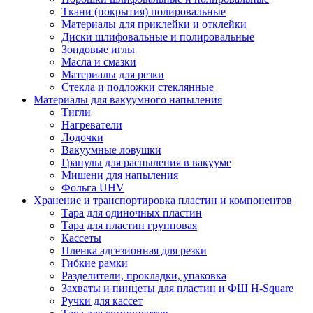
Ткани (покрытия) полировальные
Материалы для приклейки и отклейки
Диски шлифовальные и полировальные
Зондовые иглы
Масла и смазки
Материалы для резки
Стекла и подложки стеклянные
Материалы для вакуумного напыления
Тигли
Нагреватели
Лодочки
Вакуумные ловушки
Гранулы для распыления в вакууме
Мишени для напыления
Фольга UHV
Хранение и транспортировка пластин и компонентов
Тара для одиночных пластин
Тара для пластин групповая
Кассеты
Пленка адгезионная для резки
Гибкие рамки
Разделители, прокладки, упаковка
Захваты и пинцеты для пластин и ФШ H-Square
Ручки для кассет