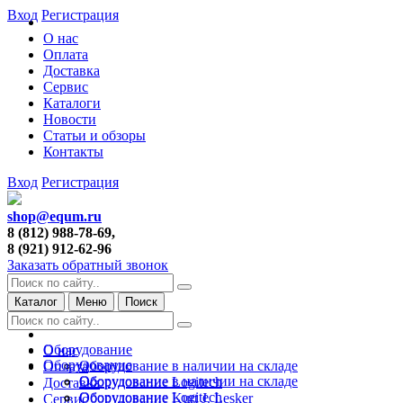
Вход
Регистрация
О нас
Оплата
Доставка
Сервис
Каталоги
Новости
Статьи и обзоры
Контакты
Вход
Регистрация
shop@equm.ru
8 (812) 988-78-69,
8 (921) 912-62-96
Заказать обратный звонок
Каталог
Меню
Поиск
Оборудование
О нас
Оборудование
Оборудование в наличии на складе
Оплата
Оборудование в наличии на складе
Оборудование Logitech
Доставка
Оборудование Logitech
Оборудование Kurt J. Lesker
Сервис