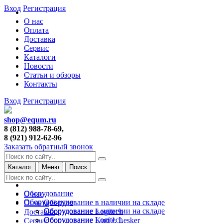
Вход
Регистрация
О нас
Оплата
Доставка
Сервис
Каталоги
Новости
Статьи и обзоры
Контакты
Вход
Регистрация
shop@equm.ru
8 (812) 988-78-69,
8 (921) 912-62-96
Заказать обратный звонок
Каталог
Меню
Поиск
Оборудование
О нас
Оборудование
Оборудование в наличии на складе
Оплата
Оборудование в наличии на складе
Оборудование Logitech
Доставка
Оборудование Logitech
Оборудование Kurt J. Lesker
Сервис