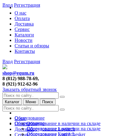
Вход
Регистрация
О нас
Оплата
Доставка
Сервис
Каталоги
Новости
Статьи и обзоры
Контакты
Вход
Регистрация
shop@equm.ru
8 (812) 988-78-69,
8 (921) 912-62-96
Заказать обратный звонок
Каталог
Меню
Поиск
Оборудование
О нас
Оборудование
Оборудование в наличии на складе
Оплата
Оборудование в наличии на складе
Оборудование Logitech
Доставка
Оборудование Logitech
Оборудование Kurt J. Lesker
Сервис