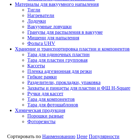
Материалы для вакуумного напыления
Тигли
Нагреватели
Лодочки
Вакуумные ловушки
Гранулы для распыления в вакууме
Мишени для напыления
Фольга UHV
Хранение и транспортировка пластин и компонентов
Тара для одиночных пластин
Тара для пластин групповая
Кассеты
Пленка адгезионная для резки
Гибкие рамки
Разделители, прокладки, упаковка
Захваты и пинцеты для пластин и ФШ H-Square
Ручки для кассет
Тара для компонентов
Тара для фотошаблонов
Химическая продукция
Порошки разные
Фоторезисты
Сортировать по
Наименованию
Цене
Популярности