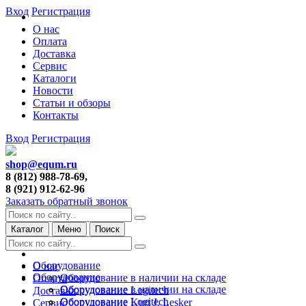
Вход
Регистрация
О нас
Оплата
Доставка
Сервис
Каталоги
Новости
Статьи и обзоры
Контакты
Вход
Регистрация
shop@equm.ru
8 (812) 988-78-69,
8 (921) 912-62-96
Заказать обратный звонок
Каталог
Меню
Поиск
Оборудование
О нас
Оборудование
Оборудование в наличии на складе
Оплата
Оборудование в наличии на складе
Оборудование Logitech
Доставка
Оборудование Logitech
Оборудование Kurt J. Lesker
Сервис