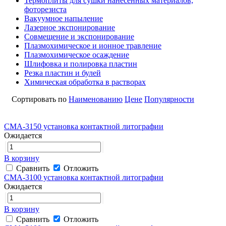
Термоплиты для сушки нанесенных материалов,
фоторезиста
Вакуумное напыление
Лазерное экспонирование
Совмещение и экспонирование
Плазмохимическое и ионное травление
Плазмохимическое осаждение
Шлифовка и полировка пластин
Резка пластин и булей
Химическая обработка в растворах
Сортировать по
Наименованию
Цене
Популярности
CMA-3150 установка контактной литографии
Ожидается
В корзину
Сравнить
Отложить
CMA-3100 установка контактной литографии
Ожидается
В корзину
Сравнить
Отложить