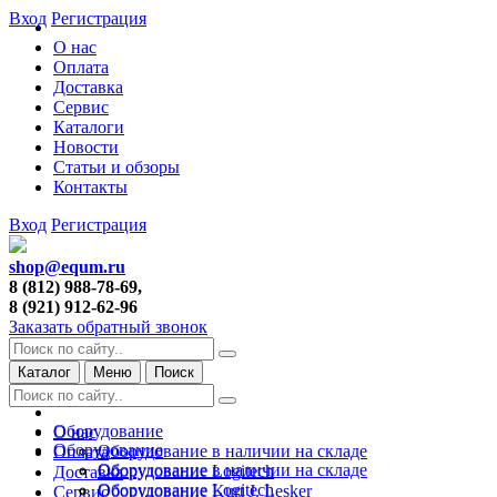
Вход
Регистрация
О нас
Оплата
Доставка
Сервис
Каталоги
Новости
Статьи и обзоры
Контакты
Вход
Регистрация
shop@equm.ru
8 (812) 988-78-69,
8 (921) 912-62-96
Заказать обратный звонок
Каталог
Меню
Поиск
Оборудование
О нас
Оборудование
Оборудование в наличии на складе
Оплата
Оборудование в наличии на складе
Оборудование Logitech
Доставка
Оборудование Logitech
Оборудование Kurt J. Lesker
Сервис