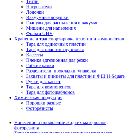
Тигли
Нагреватели
Лодочки
Вакуумные ловушки
Гранулы для распыления в вакууме
Мишени для напыления
Фольга UHV
Хранение и транспортировка пластин и компонентов
Тара для одиночных пластин
Тара для пластин групповая
Кассеты
Пленка адгезионная для резки
Гибкие рамки
Разделители, прокладки, упаковка
Захваты и пинцеты для пластин и ФШ H-Square
Ручки для кассет
Тара для компонентов
Тара для фотошаблонов
Химическая продукция
Порошки разные
Фоторезисты
Нанесение и проявление жидких материалов,
фоторезиста