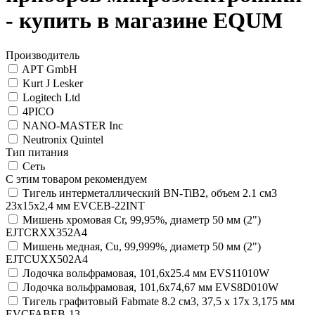
- купить в магазине EQUM
Производитель
APT GmbH
Kurt J Lesker
Logitech Ltd
4PICO
NANO-MASTER Inc
Neutronix Quintel
Тип питания
Сеть
С этим товаром рекомендуем
Тигель интерметаллический BN-TiB2, объем 2.1 см3
23х15х2,4 мм EVCEB-22INT
Мишень хромовая Cr, 99,95%, диаметр 50 мм (2")
EJTCRXX352A4
Мишень медная, Cu, 99,999%, диаметр 50 мм (2")
EJTCUXX502A4
Лодочка вольфрамовая, 101,6х25.4 мм EVS11010W
Лодочка вольфрамовая, 101,6х74,67 мм EVS8D010W
Тигель графитовый Fabmate 8.2 см3, 37,5 х 17х 3,175 мм
EVCFABEB-13