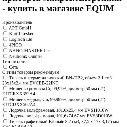
- купить в магазине EQUM
Производитель
APT GmbH
Kurt J Lesker
Logitech Ltd
4PICO
NANO-MASTER Inc
Neutronix Quintel
Тип питания
Сеть
С этим товаром рекомендуем
Тигель интерметаллический BN-TiB2, объем 2.1 см3
23х15х2,4 мм EVCEB-22INT
Мишень хромовая Cr, 99,95%, диаметр 50 мм (2")
EJTCRXX352A4
Мишень медная, Cu, 99,999%, диаметр 50 мм (2")
EJTCUXX502A4
Лодочка вольфрамовая, 101,6х25.4 мм EVS11010W
Лодочка вольфрамовая, 101,6х74,67 мм EVS8D010W
Тигель графитовый Fabmate 8.2 см3, 37,5 х 17х 3,175 мм
EVCFABEB-13