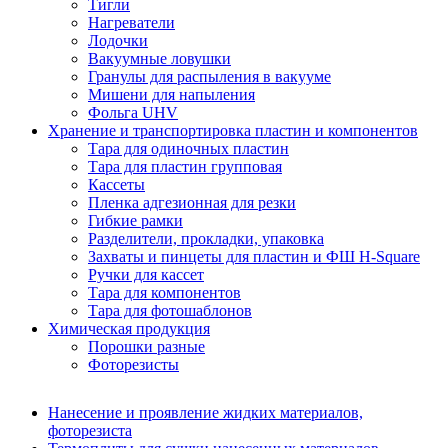
Тигли
Нагреватели
Лодочки
Вакуумные ловушки
Гранулы для распыления в вакууме
Мишени для напыления
Фольга UHV
Хранение и транспортировка пластин и компонентов
Тара для одиночных пластин
Тара для пластин групповая
Кассеты
Пленка адгезионная для резки
Гибкие рамки
Разделители, прокладки, упаковка
Захваты и пинцеты для пластин и ФШ H-Square
Ручки для кассет
Тара для компонентов
Тара для фотошаблонов
Химическая продукция
Порошки разные
Фоторезисты
Нанесение и проявление жидких материалов,
фоторезиста