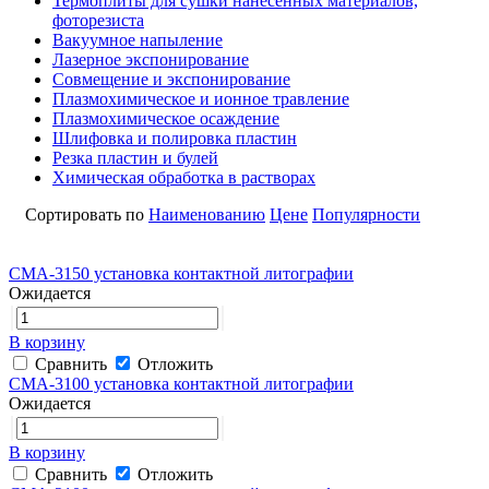
Термоплиты для сушки нанесенных материалов,
фоторезиста
Вакуумное напыление
Лазерное экспонирование
Совмещение и экспонирование
Плазмохимическое и ионное травление
Плазмохимическое осаждение
Шлифовка и полировка пластин
Резка пластин и булей
Химическая обработка в растворах
Сортировать по
Наименованию
Цене
Популярности
CMA-3150 установка контактной литографии
Ожидается
В корзину
Сравнить
Отложить
CMA-3100 установка контактной литографии
Ожидается
В корзину
Сравнить
Отложить