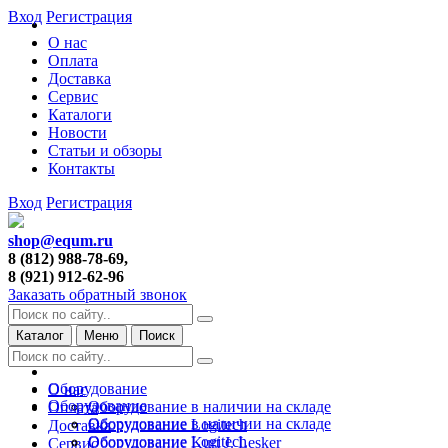
Вход
Регистрация
О нас
Оплата
Доставка
Сервис
Каталоги
Новости
Статьи и обзоры
Контакты
Вход
Регистрация
shop@equm.ru
8 (812) 988-78-69,
8 (921) 912-62-96
Заказать обратный звонок
Каталог
Меню
Поиск
Оборудование
О нас
Оборудование
Оборудование в наличии на складе
Оплата
Оборудование в наличии на складе
Оборудование Logitech
Доставка
Оборудование Logitech
Оборудование Kurt J. Lesker
Сервис