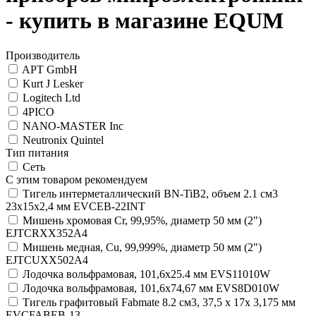
- купить в магазине EQUM
Производитель
APT GmbH
Kurt J Lesker
Logitech Ltd
4PICO
NANO-MASTER Inc
Neutronix Quintel
Тип питания
Сеть
С этим товаром рекомендуем
Тигель интерметаллический BN-TiB2, объем 2.1 см3
23х15х2,4 мм EVCEB-22INT
Мишень хромовая Cr, 99,95%, диаметр 50 мм (2")
EJTCRXX352A4
Мишень медная, Cu, 99,999%, диаметр 50 мм (2")
EJTCUXX502A4
Лодочка вольфрамовая, 101,6х25.4 мм EVS11010W
Лодочка вольфрамовая, 101,6х74,67 мм EVS8D010W
Тигель графитовый Fabmate 8.2 см3, 37,5 х 17х 3,175 мм
EVCFABEB-13