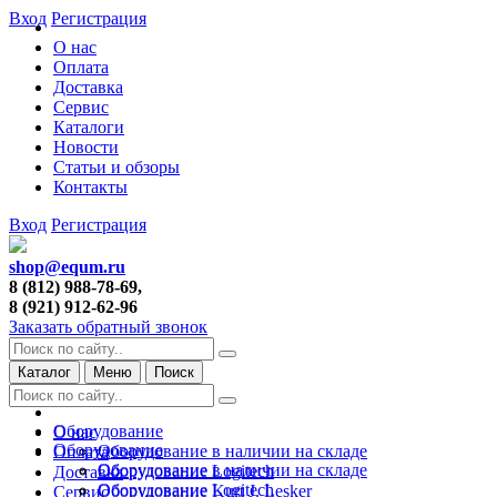
Вход
Регистрация
О нас
Оплата
Доставка
Сервис
Каталоги
Новости
Статьи и обзоры
Контакты
Вход
Регистрация
shop@equm.ru
8 (812) 988-78-69,
8 (921) 912-62-96
Заказать обратный звонок
Каталог
Меню
Поиск
Оборудование
О нас
Оборудование
Оборудование в наличии на складе
Оплата
Оборудование в наличии на складе
Оборудование Logitech
Доставка
Оборудование Logitech
Оборудование Kurt J. Lesker
Сервис