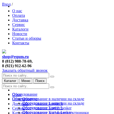
Вход
/
О нас
Оплата
Доставка
Сервис
Каталоги
Новости
Статьи и обзоры
Контакты
shop@equm.ru
8 (812) 988-78-69,
8 (921) 912-62-96
Заказать обратный звонок
Каталог
Меню
Поиск
Оборудование
О нас
Оборудование
Оборудование в наличии на складе
Оплата
Оборудование в наличии на складе
Оборудование Logitech
Доставка
Оборудование Logitech
Оборудование Kurt J. Lesker
Сервис
Оборудование Kurt J. Lesker
Оборудование для микроэлектроники
Каталоги