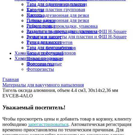
Тара для одиночных пластин
Тара для пластин групповая
Тара для пластин групповая
Кассеты
Кассеты
Пленка адгезионная для резки
Пленка адгезионная для резки
Гибкие рамки
Гибкие рамки
Разделители, прокладки, упаковка
Разделители, прокладки, упаковка
Захваты и пинцеты для пластин и ФШ H-Square
Захваты и пинцеты для пластин и ФШ H-Square
Ручки для кассет
Ручки для кассет
Тара для компонентов
Тара для компонентов
Тара для фотошаблонов
Тара для фотошаблонов
Химическая продукция
Химическая продукция
Порошки разные
Порошки разные
Фоторезисты
Фоторезисты
Главная
Материалы для вакуумного напыления
Тигель оксида алюминия, объем 4.4 см3, 30х14х2,36 мм
EVCEB-4ALO
Уважаемый посетитель!
Чтобы просмотреть цены и добавить товар в корзину, клиенту
необходимо
зарегистрироваться
. Автоматическая регистрация
временно приостановлена по техническим причинам. Для