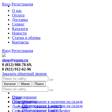
Вход
Регистрация
О нас
Оплата
Доставка
Сервис
Каталоги
Новости
Статьи и обзоры
Контакты
Вход
Регистрация
shop@equm.ru
8 (812) 988-78-69,
8 (921) 912-62-96
Заказать обратный звонок
Каталог
Меню
Поиск
Оборудование
О нас
Оборудование
Оборудование в наличии на складе
Оплата
Оборудование в наличии на складе
Оборудование Logitech
Доставка
Оборудование Logitech
Оборудование Kurt J. Lesker
Сервис