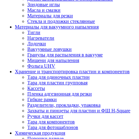
Зондовые иглы
Масла и смазки
Материалы для резки
Стекла и подложки стеклянные
Материалы для вакуумного напыления
Тигли
Нагреватели
Лодочки
Вакуумные ловушки
Гранулы для распыления в вакууме
Мишени для напыления
Фольга UHV
Хранение и транспортировка пластин и компонентов
Тара для одиночных пластин
Тара для пластин групповая
Кассеты
Пленка адгезионная для резки
Гибкие рамки
Разделители, прокладки, упаковка
Захваты и пинцеты для пластин и ФШ H-Square
Ручки для кассет
Тара для компонентов
Тара для фотошаблонов
Химическая продукция
Порошки разные