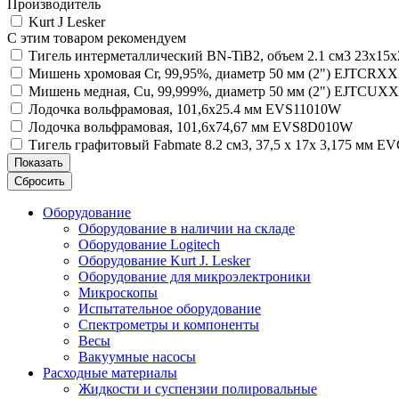
Производитель
Kurt J Lesker
С этим товаром рекомендуем
Тигель интерметаллический BN-TiB2, объем 2.1 см3 23х1
Мишень хромовая Cr, 99,95%, диаметр 50 мм (2") EJTCRX
Мишень медная, Cu, 99,999%, диаметр 50 мм (2") EJTCUX
Лодочка вольфрамовая, 101,6х25.4 мм EVS11010W
Лодочка вольфрамовая, 101,6х74,67 мм EVS8D010W
Тигель графитовый Fabmate 8.2 см3, 37,5 х 17х 3,175 мм 
Показать
Сбросить
Оборудование
Оборудование в наличии на складе
Оборудование Logitech
Оборудование Kurt J. Lesker
Оборудование для микроэлектроники
Микроскопы
Испытательное оборудование
Спектрометры и компоненты
Весы
Вакуумные насосы
Расходные материалы
Жидкости и суспензии полировальные