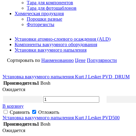
Тара для компонентов
Тара для фотошаблонов
Химическая продукция
Порошки разные
Фоторезисты
Установки атомно-слоевого осаждения (ALD)
Компоненты вакуумного оборудования
Установки вакуумного напыления
Сортировать по
Наименованию
Цене
Популярности
Установка вакуумного напыления Kurt J Lesker PVD_DRUM
Производитель1
Bosh
Ожидается
В корзину
Сравнить
Отложить
Установка вакуумного напыления Kurt J Lesker PVD500
Производитель1
Bosh
Ожидается