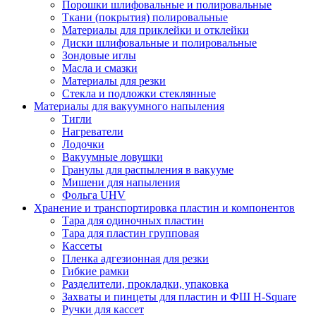
Порошки шлифовальные и полировальные
Ткани (покрытия) полировальные
Материалы для приклейки и отклейки
Диски шлифовальные и полировальные
Зондовые иглы
Масла и смазки
Материалы для резки
Стекла и подложки стеклянные
Материалы для вакуумного напыления
Тигли
Нагреватели
Лодочки
Вакуумные ловушки
Гранулы для распыления в вакууме
Мишени для напыления
Фольга UHV
Хранение и транспортировка пластин и компонентов
Тара для одиночных пластин
Тара для пластин групповая
Кассеты
Пленка адгезионная для резки
Гибкие рамки
Разделители, прокладки, упаковка
Захваты и пинцеты для пластин и ФШ H-Square
Ручки для кассет