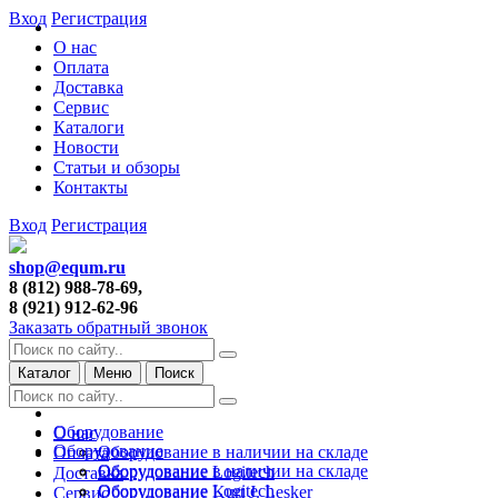
Вход
Регистрация
О нас
Оплата
Доставка
Сервис
Каталоги
Новости
Статьи и обзоры
Контакты
Вход
Регистрация
shop@equm.ru
8 (812) 988-78-69,
8 (921) 912-62-96
Заказать обратный звонок
Каталог
Меню
Поиск
Оборудование
О нас
Оборудование
Оборудование в наличии на складе
Оплата
Оборудование в наличии на складе
Оборудование Logitech
Доставка
Оборудование Logitech
Оборудование Kurt J. Lesker
Сервис