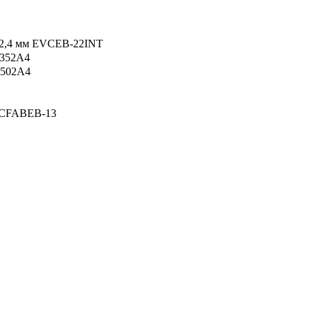
5х2,4 мм EVCEB-22INT
X352A4
X502A4
EVCFABEB-13