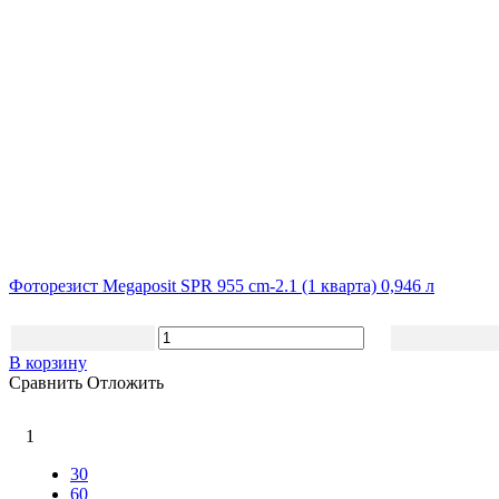
Фоторезист Megaposit SPR 955 cm-2.1 (1 кварта) 0,946 л
В корзину
Сравнить
Отложить
1
30
60