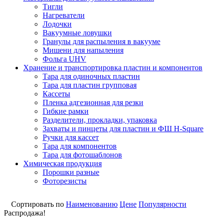
Тигли
Нагреватели
Лодочки
Вакуумные ловушки
Гранулы для распыления в вакууме
Мишени для напыления
Фольга UHV
Хранение и транспортировка пластин и компонентов
Тара для одиночных пластин
Тара для пластин групповая
Кассеты
Пленка адгезионная для резки
Гибкие рамки
Разделители, прокладки, упаковка
Захваты и пинцеты для пластин и ФШ H-Square
Ручки для кассет
Тара для компонентов
Тара для фотошаблонов
Химическая продукция
Порошки разные
Фоторезисты
Сортировать по
Наименованию
Цене
Популярности
Распродажа!