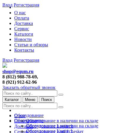
Вход
Регистрация
О нас
Оплата
Доставка
Сервис
Каталоги
Новости
Статьи и обзоры
Контакты
Вход
Регистрация
shop@equm.ru
8 (812) 988-78-69,
8 (921) 912-62-96
Заказать обратный звонок
Каталог
Меню
Поиск
Оборудование
О нас
Оборудование
Оборудование в наличии на складе
Оплата
Оборудование в наличии на складе
Оборудование Logitech
Доставка
Оборудование Logitech
Оборудование Kurt J. Lesker
Сервис